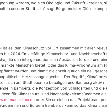
gegnung werden, wo sich Ökologie und Zukunft vereinen, sie
lt in unserer Stadt sein“, sagt Bürgermeister Glüsenkamp 
l ist es, den Klimaschutz vor Ort zusammen mit allen relev
en bis 2024 für vielfältige Klimaschutz- und Nachbarschaft
kscha, die den intergenerationellen Austausch fördert und ei
hränkte Menschen bietet. Oder das Klima-Arboretum am He
epflanzt wurden und damit gleichzeitig auch ein neu gesch
imapolitische Herzensangelegenheit. Der Begriff „Klima“ bezi
soll, sich am Stadtleben zu beteiligen und Bamberg aktiv mi
de in Bamberg, die Konzeption von Schulgärten und die Pa
 Ideen für Klimaschutz- und Nachhaltigkeitsmaßnahmen ein
w.mitmachklima.de
oder Sie erreichen das Projektteam per
ürgerinnen und Bürgern Bambergs kann so das Klima unsere