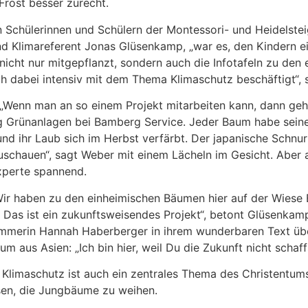
Frost besser zurecht.
n Schülerinnen und Schülern der Montessori- und Heidelste
und Klimareferent Jonas Glüsenkamp, „war es, den Kindern 
icht nur mitgepflanzt, sondern auch die Infotafeln zu den 
h dabei intensiv mit dem Thema Klimaschutz beschäftigt“,
t. „Wenn man an so einem Projekt mitarbeiten kann, dann ge
ng Grünanlagen bei Bamberg Service. Jeder Baum habe seine
d ihr Laub sich im Herbst verfärbt. Der japanische Schnur
chauen“, sagt Weber mit einem Lächeln im Gesicht. Aber a
experte spannend.
Wir haben zu den einheimischen Bäumen hier auf der Wiese 
. Das ist ein zukunftsweisendes Projekt“, betont Glüsenkam
lammerin Hannah Haberberger in ihrem wunderbaren Text übe
 aus Asien: „Ich bin hier, weil Du die Zukunft nicht schaffs
limaschutz ist auch ein zentrales Thema des Christentum
sen, die Jungbäume zu weihen.