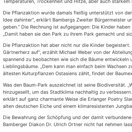
Temperaturen, Trockenheit und Hitze, aber auch starkem 
Die Pflanzaktion wurde damals fleißig unterstützt von de
Idee dahinter“, erklärt Bambergs Zweiter Bürgermeister 
geben.“ Die Rechnung ist aufgegangen: Die Kinder haben n
„Damit haben sie den Park zu ihrem Park gemacht und sic
Die Pflanzaktion hat aber nicht nur die Kinder begeister
Gärtnerherz auf“, erzählt Michael Weber von der Abteilu
spannend zu beobachten wie sich die Bäume entwickeln un
Lieblingsbäume. „Dem kann man einfach beim Wachsen zus
ältesten Kulturpflanzen Ostasiens zählt, findet der Baum
Was den Baum-Park auszeichnet ist seine Biodiversität. „
hinzugesellt, um das Stadtklima nachhaltig zu verbessern
erklärt auf ganz charmante Weise die Erlanger Poetry S
alten deutschen Eiche und einem klimaresistenten Jungbaum
Die Bewahrung der Schöpfung und der damit verbundene K
Bamberger Diakon Dr. Ulrich Ortner nicht hat nehmen las