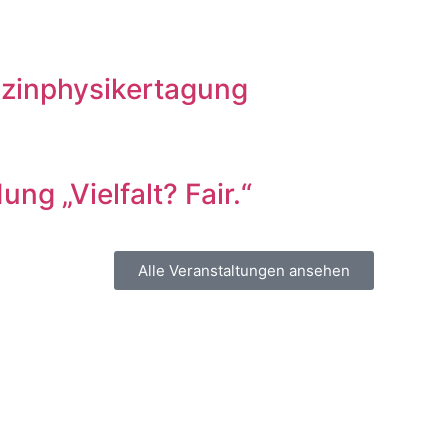
izinphysikertagung
ng „Vielfalt? Fair.“
Alle Veranstaltungen ansehen