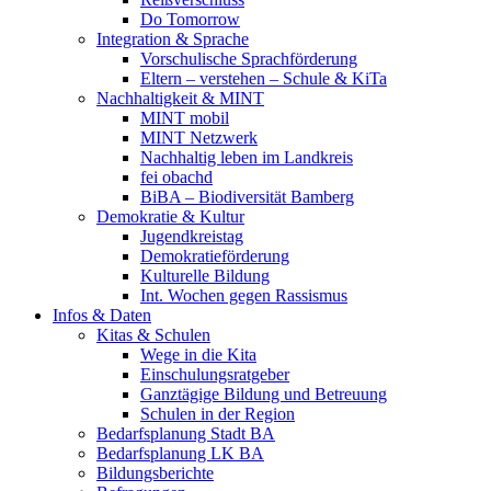
Do Tomorrow
Integration & Sprache
Vorschulische Sprachförderung
Eltern – verstehen – Schule & KiTa
Nachhaltigkeit & MINT
MINT mobil
MINT Netzwerk
Nachhaltig leben im Landkreis
fei obachd
BiBA – Biodiversität Bamberg
Demokratie & Kultur
Jugendkreistag
Demokratieförderung
Kulturelle Bildung
Int. Wochen gegen Rassismus
Infos & Daten
Kitas & Schulen
Wege in die Kita
Einschulungsratgeber
Ganztägige Bildung und Betreuung
Schulen in der Region
Bedarfsplanung Stadt BA
Bedarfsplanung LK BA
Bildungsberichte