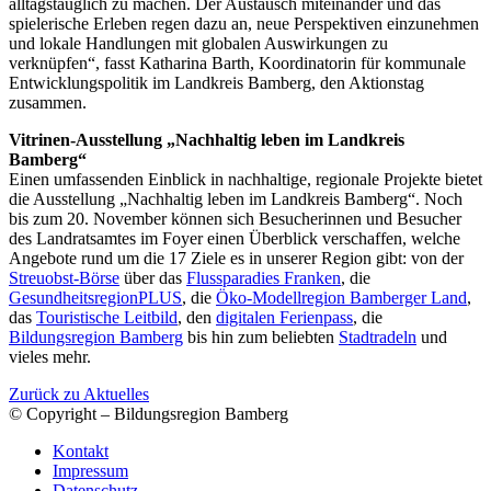
alltagstauglich zu machen. Der Austausch miteinander und das
spielerische Erleben regen dazu an, neue Perspektiven einzunehmen
und lokale Handlungen mit globalen Auswirkungen zu
verknüpfen“, fasst Katharina Barth, Koordinatorin für kommunale
Entwicklungspolitik im Landkreis Bamberg, den Aktionstag
zusammen.
Vitrinen-Ausstellung „Nachhaltig leben im Landkreis
Bamberg“
Einen umfassenden Einblick in nachhaltige, regionale Projekte bietet
die Ausstellung „Nachhaltig leben im Landkreis Bamberg“. Noch
bis zum 20. November können sich Besucherinnen und Besucher
des Landratsamtes im Foyer einen Überblick verschaffen, welche
Angebote rund um die 17 Ziele es in unserer Region gibt: von der
Streuobst-Börse
über das
Flussparadies Franken
, die
GesundheitsregionPLUS
, die
Öko-Modellregion Bamberger Land
,
das
Touristische Leitbild
, den
digitalen Ferienpass
, die
Bildungsregion Bamberg
bis hin zum beliebten
Stadtradeln
und
vieles mehr.
Zurück zu Aktuelles
© Copyright – Bildungsregion Bamberg
Kontakt
Impressum
Datenschutz