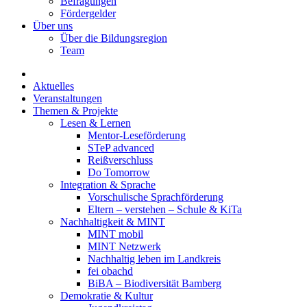
Befragungen
Förder­gelder
Über uns
Über die Bildungsregion
Team
Aktuelles
Veranstaltungen
Themen & Projekte
Lesen & Lernen
Mentor-Leseförderung
STeP advanced
Reißverschluss
Do Tomorrow
Integration & Sprache
Vorschulische Sprachförderung
Eltern – verstehen – Schule & KiTa
Nachhaltigkeit & MINT
MINT mobil
MINT Netzwerk
Nachhaltig leben im Landkreis
fei obachd
BiBA – Biodiversität Bamberg
Demokratie & Kultur