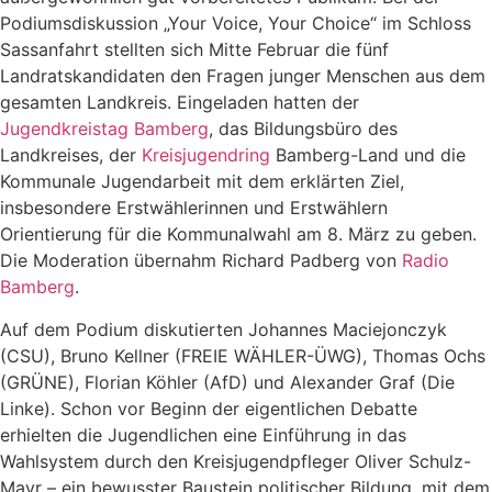
Podiumsdiskussion „Your Voice, Your Choice“ im Schloss
Sassanfahrt stellten sich Mitte Februar die fünf
Landratskandidaten den Fragen junger Menschen aus dem
gesamten Landkreis. Eingeladen hatten der
Jugendkreistag Bamberg
, das Bildungsbüro des
Landkreises, der
Kreisjugendring
Bamberg-Land und die
Kommunale Jugendarbeit mit dem erklärten Ziel,
insbesondere Erstwählerinnen und Erstwählern
Orientierung für die Kommunalwahl am 8. März zu geben.
Die Moderation übernahm Richard Padberg von
Radio
Bamberg
.
Auf dem Podium diskutierten Johannes Maciejonczyk
(CSU), Bruno Kellner (FREIE WÄHLER-ÜWG), Thomas Ochs
(GRÜNE), Florian Köhler (AfD) und Alexander Graf (Die
Linke). Schon vor Beginn der eigentlichen Debatte
erhielten die Jugendlichen eine Einführung in das
Wahlsystem durch den Kreisjugendpfleger Oliver Schulz-
Mayr – ein bewusster Baustein politischer Bildung, mit dem