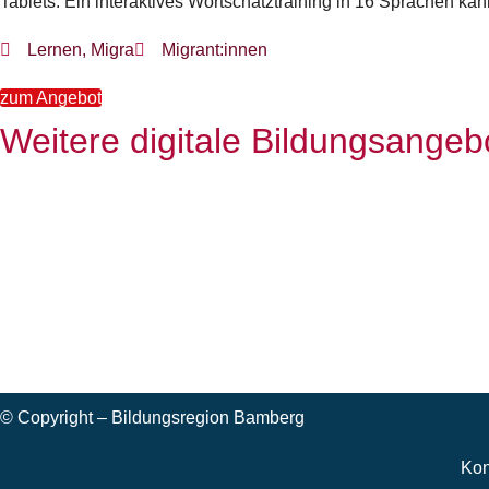
Tablets. Ein interaktives Wortschatztraining in 16 Sprachen ka
Lernen
,
Migra
Migrant:innen
zum Angebot
Weitere digitale Bildungsangeb
© Copyright – Bildungsregion Bamberg
Kon