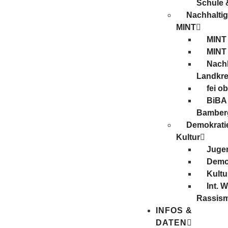
Schule 
Nachhaltig
MINT
MINT
MINT
Nachh
Landkre
fei o
BiBA 
Bamber
Demokrati
Kultur
Juge
Demo
Kultu
Int. 
Rassis
INFOS &
DATEN