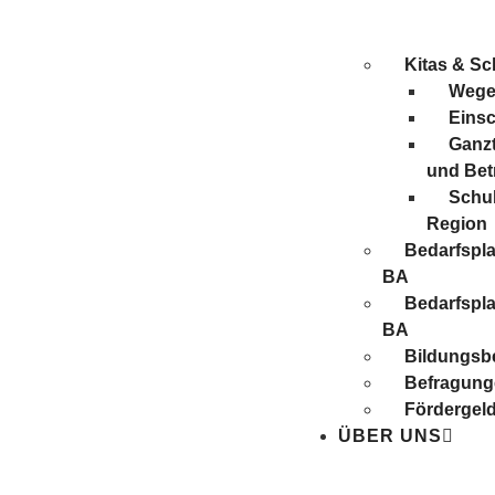
Kitas & Sc
Wege 
Eins
Ganzt
und Be
Schul
Region
Bedarfspl
BA
Bedarfspl
BA
Bildungsbe
Befragung
Förder­gel
ÜBER UNS