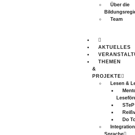
Über die
Bildungsregi
Team
AKTUELLES
VERANSTAL
THEMEN
&
PROJEKTE
Lesen & L
Mento
Leseför
STeP
Reiß
Do T
Integratio
Sprache