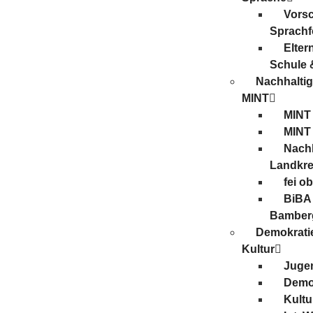
Vors
Sprachf
Elter
Schule 
Nachhaltig
MINT
MINT
MINT
Nachh
Landkre
fei o
BiBA 
Bamber
Demokrati
Kultur
Juge
Demo
Kultu