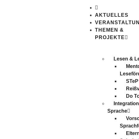
AKTUELLES
VERANSTALTU
THEMEN &
PROJEKTE
Lesen & L
Mento
Leseför
STeP
Reiß
Do T
Integratio
Sprache
Vors
Sprachf
Elter