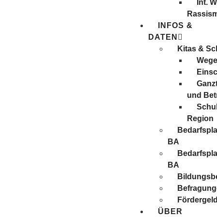
Int. 
Rassis
INFOS &
DATEN
Kitas & Sc
Wege 
Eins
Ganzt
und Be
Schul
Region
Bedarfspl
BA
Bedarfspl
BA
Bildungsbe
Befragung
Förder­gel
ÜBER