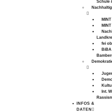
Schule 
Nachhaltig
MINT
MINT
Nachh
Landkre
fei o
BiBA 
Bamber
Demokratie
Juge
Demo
Kultu
Int. 
Rassis
INFOS &
DATEN