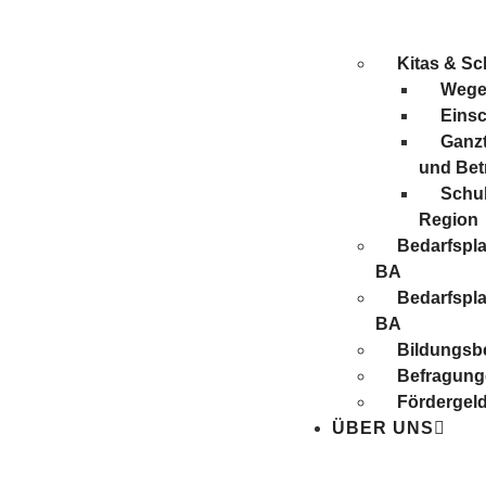
Kitas & Sc
Wege 
Eins
Ganzt
und Be
Schul
Region
Bedarfspl
BA
Bedarfspl
BA
Bildungsbe
Befragung
Förder­gel
ÜBER UNS