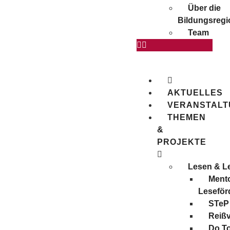
Über die
Bildungsregi
Team
AKTUELLES
VERANSTAL
THEMEN
&
PROJEKTE
Lesen & L
Mento
Leseför
STeP
Reiß
Do T