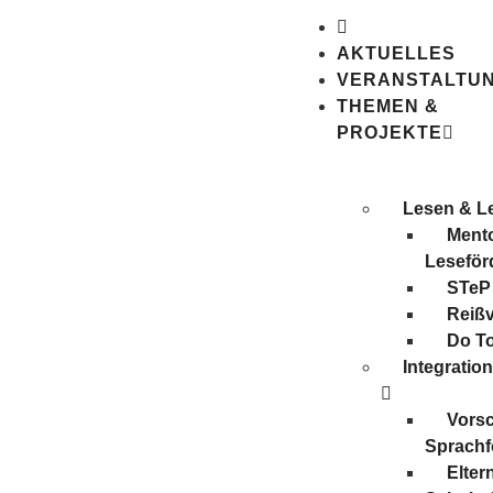
AKTUELLES
VERANSTALTU
THEMEN &
PROJEKTE
Lesen & L
Mento
Leseför
STeP
Reiß
Do T
Integratio
Vors
Sprachf
Elter