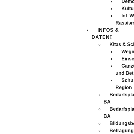
Demo
Kultu
Int. 
Rassis
INFOS &
DATEN
Kitas & Sc
Wege 
Eins
Ganzt
und Be
Schul
Region
Bedarfspl
BA
Bedarfspl
BA
Bildungsbe
Befragung