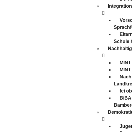
Integratio
Vors
Sprachf
Elter
Schule 
Nachhaltig
MINT
MINT
Nachh
Landkre
fei o
BiBA 
Bamber
Demokratie
Juge