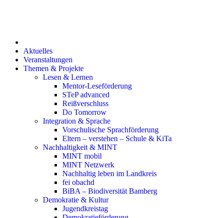
Inhalt
springen
Aktuelles
Veranstaltungen
Themen & Projekte
Lesen & Lernen
Mentor-Leseförderung
STeP advanced
Reißverschluss
Do Tomorrow
Integration & Sprache
Vorschulische Sprachförderung
Eltern – verstehen – Schule & KiTa
Nachhaltigkeit & MINT
MINT mobil
MINT Netzwerk
Nachhaltig leben im Landkreis
fei obachd
BiBA – Biodiversität Bamberg
Demokratie & Kultur
Jugendkreistag
Demokratieförderung