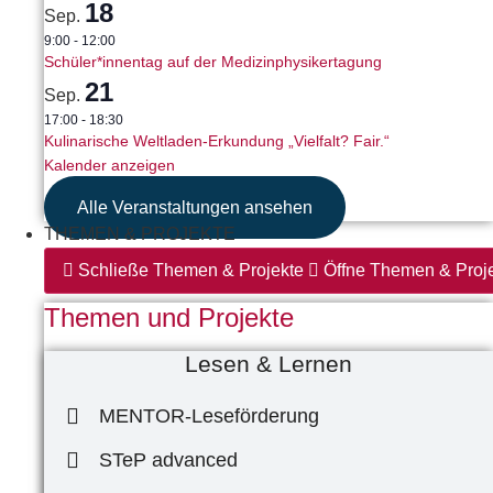
18
Sep.
9:00
-
12:00
Schüler*innentag auf der Medizinphysikertagung
21
Sep.
17:00
-
18:30
Kulinarische Weltladen-Erkundung „Vielfalt? Fair.“
Kalender anzeigen
Alle Veranstaltungen ansehen
THEMEN & PROJEKTE
Schließe Themen & Projekte
Öffne Themen & Proj
Themen und Projekte
Lesen & Lernen
MENTOR-Leseförderung
STeP advanced