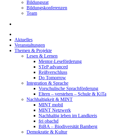
Bildungsrat
Bildungskonferenzen
Team
Aktuelles
Veranstaltungen
Themen & Projekte
Lesen & Lernen
Mentor-Leseförderung
STeP advanced
Reißverschluss
Do Tomorrow
Integration & Sprache
Vorschulische Sprachförderung
Eltern – verstehen – Schule & KiTa
Nachhaltigkeit & MINT
MINT mobil
MINT Netzwerk
Nachhaltig leben im Landkreis
fei obachd
BiBA – Biodiversität Bamberg
Demokratie & Kultur