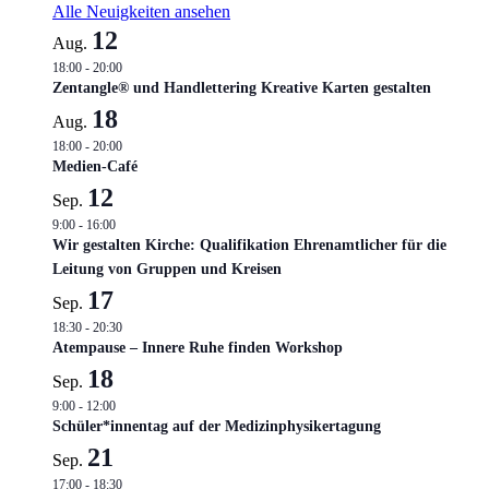
Alle Neuigkeiten ansehen
12
Aug.
18:00
-
20:00
Zentangle® und Handlettering Kreative Karten gestalten
18
Aug.
18:00
-
20:00
Medien-Café
12
Sep.
9:00
-
16:00
Wir gestalten Kirche: Qualifikation Ehrenamtlicher für die
Leitung von Gruppen und Kreisen
17
Sep.
18:30
-
20:30
Atempause – Innere Ruhe finden Workshop
18
Sep.
9:00
-
12:00
Schüler*innentag auf der Medizinphysikertagung
21
Sep.
17:00
-
18:30