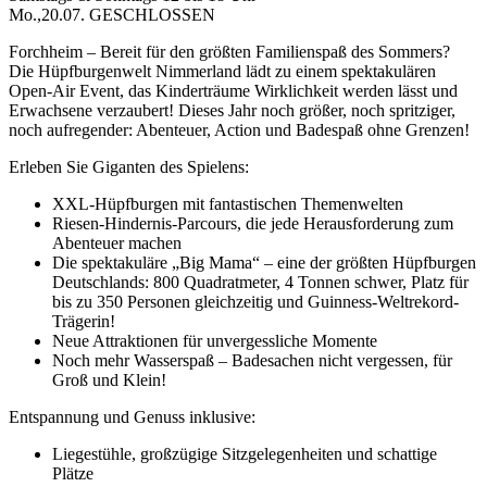
Mo.,20.07. GESCHLOSSEN
Forchheim – Bereit für den größten Familienspaß des Sommers?
Die Hüpfburgenwelt Nimmerland lädt zu einem spektakulären
Open-Air Event, das Kinderträume Wirklichkeit werden lässt und
Erwachsene verzaubert! Dieses Jahr noch größer, noch spritziger,
noch aufregender: Abenteuer, Action und Badespaß ohne Grenzen!
Erleben Sie Giganten des Spielens:
XXL-Hüpfburgen mit fantastischen Themenwelten
Riesen-Hindernis-Parcours, die jede Herausforderung zum
Abenteuer machen
Die spektakuläre „Big Mama“ – eine der größten Hüpfburgen
Deutschlands: 800 Quadratmeter, 4 Tonnen schwer, Platz für
bis zu 350 Personen gleichzeitig und Guinness-Weltrekord-
Trägerin!
Neue Attraktionen für unvergessliche Momente
Noch mehr Wasserspaß – Badesachen nicht vergessen, für
Groß und Klein!
Entspannung und Genuss inklusive:
Liegestühle, großzügige Sitzgelegenheiten und schattige
Plätze