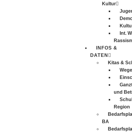
Kultur
Juge
Demo
Kultu
Int. 
Rassis
INFOS &
DATEN
Kitas & Sc
Wege 
Eins
Ganzt
und Be
Schul
Region
Bedarfspl
BA
Bedarfspl