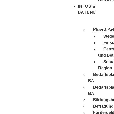
INFOS &
DATEN
Kitas & Sc
Wege 
Eins
Ganzt
und Be
Schul
Region
Bedarfspl
BA
Bedarfspl
BA
Bildungsbe
Befragung
Förder­gel