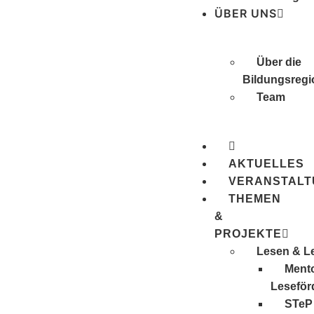
ÜBER UNS
Über die
Bildungsregi
Team
AKTUELLES
VERANSTAL
THEMEN
&
PROJEKTE
Lesen & L
Mento
Leseför
STeP