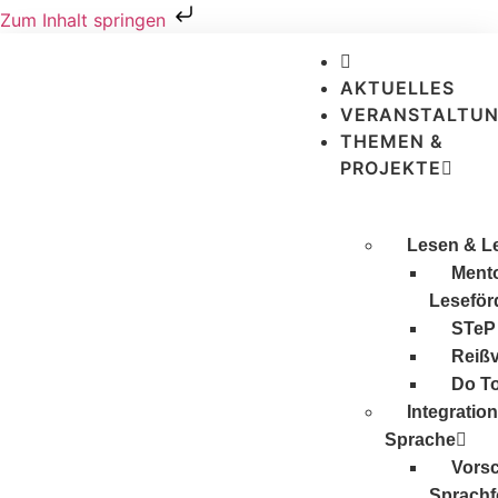
Zum Inhalt springen
AKTUELLES
VERANSTALTU
THEMEN &
PROJEKTE
Lesen & L
Mento
Leseför
STeP
Reiß
Do T
Integratio
Sprache
Vors
Sprachf