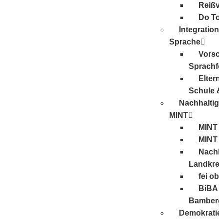
Reiß
Do T
Integratio
Sprache
Vors
Sprachf
Elter
Schule 
Nachhaltig
MINT
MINT
MINT
Nachh
Landkre
fei o
BiBA 
Bamber
Demokrati