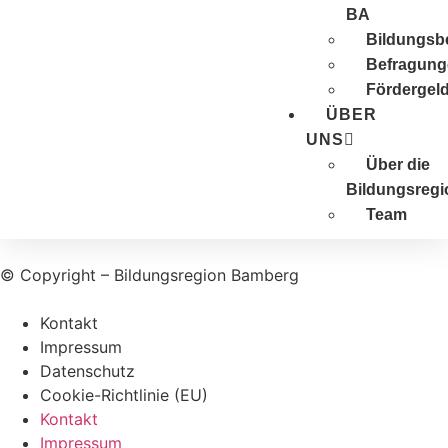
BA
Bildungsbe
Befragung
Förder­gel
ÜBER
UNS
Über die
Bildungsregi
Team
© Copyright – Bildungsregion Bamberg
Kontakt
Impressum
Datenschutz
Cookie-Richtlinie (EU)
Kontakt
Impressum