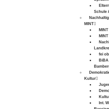
Elter
Schule 
Nachhaltig
MINT
MINT
MINT
Nachh
Landkre
fei o
BiBA 
Bamber
Demokrati
Kultur
Juge
Demo
Kultu
Int. 
Rassis