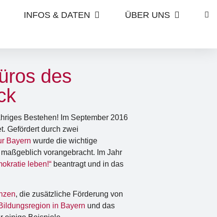
INFOS & DATEN
ÜBER UNS
üros des
ck
jähriges Bestehen! Im September 2016
t. Gefördert durch zwei
ur Bayern
wurde die wichtige
 maßgeblich vorangebracht. Im Jahr
okratie leben!“
beantragt und in das
enzen
, die zusätzliche Förderung von
Bildungsregion in Bayern
und das