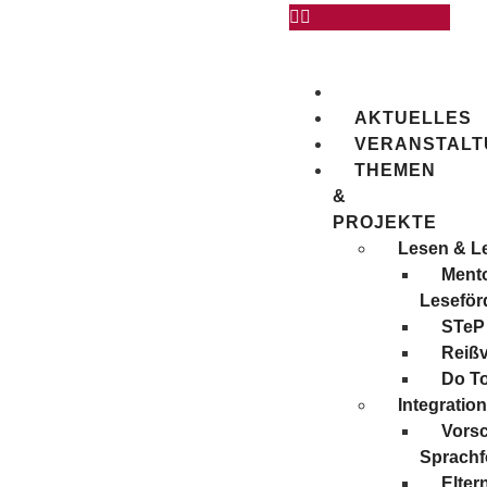
AKTUELLES
VERANSTAL
THEMEN
&
PROJEKTE
Lesen & L
Mento
Leseför
STeP
Reiß
Do T
Integratio
Vors
Sprachf
Elter