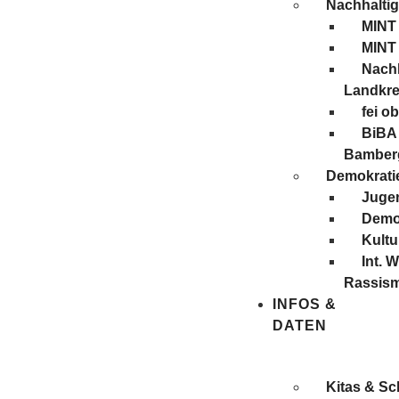
Nachhaltig
MINT
MINT
Nachh
Landkre
fei o
BiBA 
Bamber
Demokratie
Juge
Demo
Kultu
Int. 
Rassis
INFOS &
DATEN
Kitas & Sc