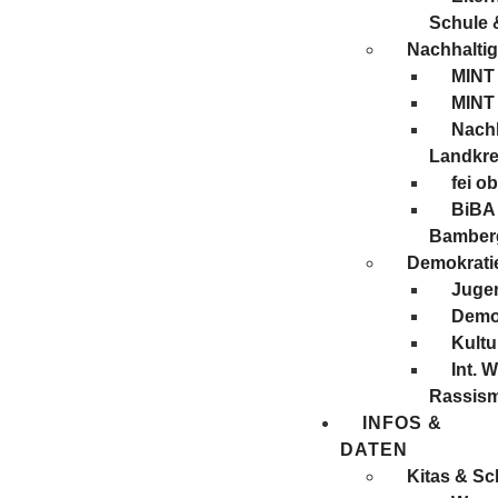
Schule 
Nachhaltig
MINT
MINT
Nachh
Landkre
fei o
BiBA 
Bamber
Demokratie
Juge
Demo
Kultu
Int. 
Rassis
INFOS &
DATEN
Kitas & Sc