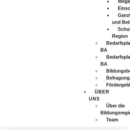
Wege 
Eins
Ganzt
und Be
Schul
Region
Bedarfspl
BA
Bedarfspl
BA
Bildungsbe
Befragung
Förder­gel
ÜBER
UNS
Über die
Bildungsregi
Team