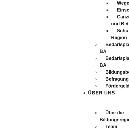
Wege 
Eins
Ganzt
und Be
Schul
Region
Bedarfspl
BA
Bedarfspl
BA
Bildungsbe
Befragung
Förder­gel
ÜBER UNS
Über die
Bildungsregi
Team