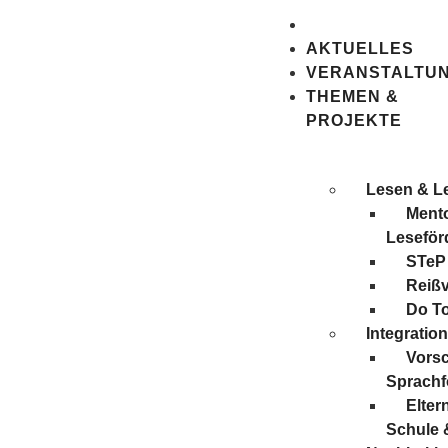
AKTUELLES
VERANSTALTU
THEMEN &
PROJEKTE
Lesen & L
Mento
Leseför
STeP
Reiß
Do T
Integratio
Vors
Sprachf
Elter
Schule 