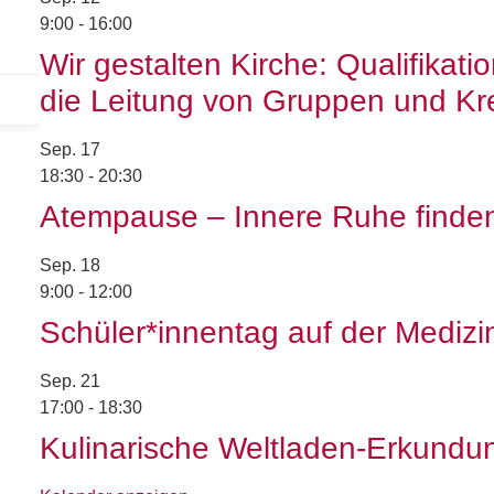
9:00
-
16:00
Wir gestalten Kirche: Qualifikati
die Leitung von Gruppen und Kr
Sep.
17
18:30
-
20:30
Atempause – Innere Ruhe finde
Sep.
18
9:00
-
12:00
Schüler*innentag auf der Mediz
Sep.
21
17:00
-
18:30
Kulinarische Weltladen-Erkundung 