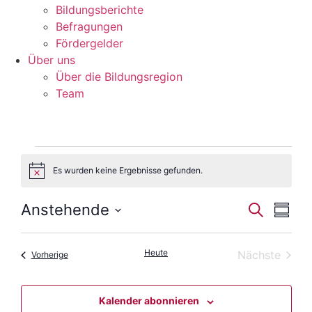
Bildungsberichte
Befragungen
Förder­gelder
Über uns
Über die Bildungsregion
Team
Veranstaltungen
Es wurden keine Ergebnisse gefunden.
Hinweis
Veran
Ver
Anstehende
Suche
Zusam
Datum
Ans
Suche
auswählen.
Nav
Heute
Veran
Nächste
Veranstaltungen
Vorherige
und
Ansic
Kalender abonnieren