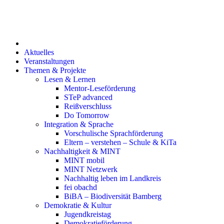
Inhalt
springen
Aktuelles
Veranstaltungen
Themen & Projekte
Lesen & Lernen
Mentor-Leseförderung
STeP advanced
Reißverschluss
Do Tomorrow
Integration & Sprache
Vorschulische Sprachförderung
Eltern – verstehen – Schule & KiTa
Nachhaltigkeit & MINT
MINT mobil
MINT Netzwerk
Nachhaltig leben im Landkreis
fei obachd
BiBA – Biodiversität Bamberg
Demokratie & Kultur
Jugendkreistag
Demokratieförderung