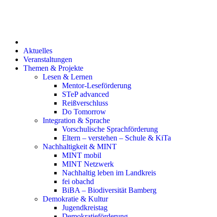
Inhalt
springen
Aktuelles
Veranstaltungen
Themen & Projekte
Lesen & Lernen
Mentor-Leseförderung
STeP advanced
Reißverschluss
Do Tomorrow
Integration & Sprache
Vorschulische Sprachförderung
Eltern – verstehen – Schule & KiTa
Nachhaltigkeit & MINT
MINT mobil
MINT Netzwerk
Nachhaltig leben im Landkreis
fei obachd
BiBA – Biodiversität Bamberg
Demokratie & Kultur
Jugendkreistag
Demokratieförderung