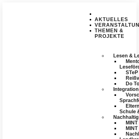
AKTUELLES
VERANSTALTU
THEMEN &
PROJEKTE
Lesen & L
Mento
Leseför
STeP
Reißv
Do T
Integratio
Vorsc
Sprachf
Elter
Schule 
Nachhaltig
MINT 
MINT
Nachh