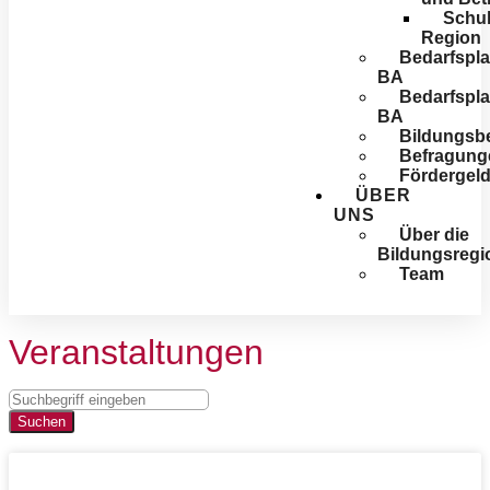
Schul
Region
Bedarfspl
BA
Bedarfspl
BA
Bildungsbe
Befragung
Förder­gel
ÜBER
UNS
Über die
Bildungsregi
Team
Veranstaltungen
Suchen