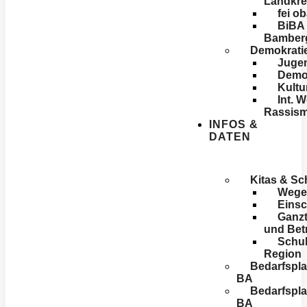
Landkre
fei o
BiBA 
Bamber
Demokratie
Jugen
Demok
Kultu
Int. 
Rassis
INFOS &
DATEN
Kitas & Sc
Wege 
Einsc
Ganzt
und Bet
Schul
Region
Bedarfspl
BA
Bedarfspl
BA