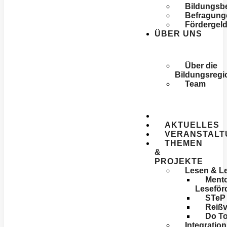
Bildungsbe
Befragung
Förder­gel
ÜBER UNS
Über die
Bildungsregi
Team
AKTUELLES
VERANSTALT
THEMEN
&
PROJEKTE
Lesen & L
Mento
Leseför
STeP
Reißv
Do T
Integratio