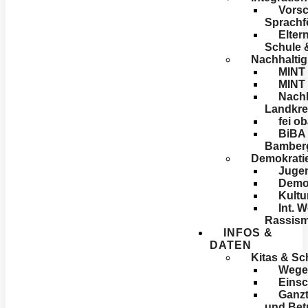
Vorsc
Sprachf
Elter
Schule 
Nachhaltig
MINT 
MINT
Nachh
Landkre
fei o
BiBA 
Bamber
Demokratie
Jugen
Demok
Kultu
Int. 
Rassis
INFOS &
DATEN
Kitas & Sc
Wege 
Einsc
Ganzt
und Bet