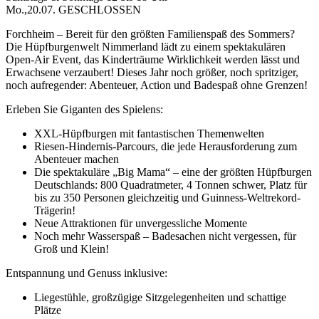
Mo.,20.07. GESCHLOSSEN
Forchheim – Bereit für den größten Familienspaß des Sommers?
Die Hüpfburgenwelt Nimmerland lädt zu einem spektakulären
Open-Air Event, das Kinderträume Wirklichkeit werden lässt und
Erwachsene verzaubert! Dieses Jahr noch größer, noch spritziger,
noch aufregender: Abenteuer, Action und Badespaß ohne Grenzen!
Erleben Sie Giganten des Spielens:
XXL-Hüpfburgen mit fantastischen Themenwelten
Riesen-Hindernis-Parcours, die jede Herausforderung zum
Abenteuer machen
Die spektakuläre „Big Mama“ – eine der größten Hüpfburgen
Deutschlands: 800 Quadratmeter, 4 Tonnen schwer, Platz für
bis zu 350 Personen gleichzeitig und Guinness-Weltrekord-
Trägerin!
Neue Attraktionen für unvergessliche Momente
Noch mehr Wasserspaß – Badesachen nicht vergessen, für
Groß und Klein!
Entspannung und Genuss inklusive:
Liegestühle, großzügige Sitzgelegenheiten und schattige
Plätze