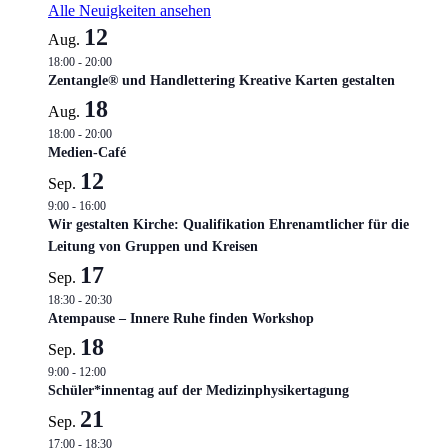
Alle Neuigkeiten ansehen
12
Aug.
18:00
-
20:00
Zentangle® und Handlettering Kreative Karten gestalten
18
Aug.
18:00
-
20:00
Medien-Café
12
Sep.
9:00
-
16:00
Wir gestalten Kirche: Qualifikation Ehrenamtlicher für die
Leitung von Gruppen und Kreisen
17
Sep.
18:30
-
20:30
Atempause – Innere Ruhe finden Workshop
18
Sep.
9:00
-
12:00
Schüler*innentag auf der Medizinphysikertagung
21
Sep.
17:00
-
18:30