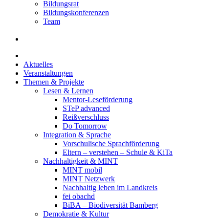
Bildungsrat
Bildungskonferenzen
Team
Aktuelles
Veranstaltungen
Themen & Projekte
Lesen & Lernen
Mentor-Leseförderung
STeP advanced
Reißverschluss
Do Tomorrow
Integration & Sprache
Vorschulische Sprachförderung
Eltern – verstehen – Schule & KiTa
Nachhaltigkeit & MINT
MINT mobil
MINT Netzwerk
Nachhaltig leben im Landkreis
fei obachd
BiBA – Biodiversität Bamberg
Demokratie & Kultur