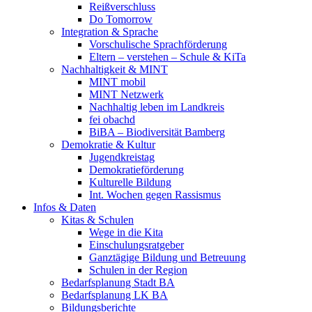
Reißverschluss
Do Tomorrow
Integration & Sprache
Vorschulische Sprachförderung
Eltern – verstehen – Schule & KiTa
Nachhaltigkeit & MINT
MINT mobil
MINT Netzwerk
Nachhaltig leben im Landkreis
fei obachd
BiBA – Biodiversität Bamberg
Demokratie & Kultur
Jugendkreistag
Demokratieförderung
Kulturelle Bildung
Int. Wochen gegen Rassismus
Infos & Daten
Kitas & Schulen
Wege in die Kita
Einschulungsratgeber
Ganztägige Bildung und Betreuung
Schulen in der Region
Bedarfsplanung Stadt BA
Bedarfsplanung LK BA
Bildungsberichte