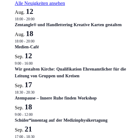
Alle Neuigkeiten ansehen
12
Aug.
18:00
-
20:00
Zentangle® und Handlettering Kreative Karten gestalten
18
Aug.
18:00
-
20:00
Medien-Café
12
Sep.
9:00
-
16:00
Wir gestalten Kirche: Qualifikation Ehrenamtlicher für die
Leitung von Gruppen und Kreisen
17
Sep.
18:30
-
20:30
Atempause – Innere Ruhe finden Workshop
18
Sep.
9:00
-
12:00
Schüler*innentag auf der Medizinphysikertagung
21
Sep.
17:00
-
18:30