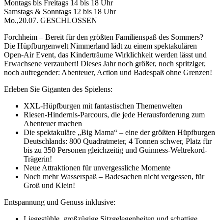
Montags bis Freitags 14 bis 18 Uhr
Samstags & Sonntags 12 bis 18 Uhr
Mo.,20.07. GESCHLOSSEN
Forchheim – Bereit für den größten Familienspaß des Sommers?
Die Hüpfburgenwelt Nimmerland lädt zu einem spektakulären
Open-Air Event, das Kinderträume Wirklichkeit werden lässt und
Erwachsene verzaubert! Dieses Jahr noch größer, noch spritziger,
noch aufregender: Abenteuer, Action und Badespaß ohne Grenzen!
Erleben Sie Giganten des Spielens:
XXL-Hüpfburgen mit fantastischen Themenwelten
Riesen-Hindernis-Parcours, die jede Herausforderung zum
Abenteuer machen
Die spektakuläre „Big Mama“ – eine der größten Hüpfburgen
Deutschlands: 800 Quadratmeter, 4 Tonnen schwer, Platz für
bis zu 350 Personen gleichzeitig und Guinness-Weltrekord-
Trägerin!
Neue Attraktionen für unvergessliche Momente
Noch mehr Wasserspaß – Badesachen nicht vergessen, für
Groß und Klein!
Entspannung und Genuss inklusive:
Liegestühle, großzügige Sitzgelegenheiten und schattige