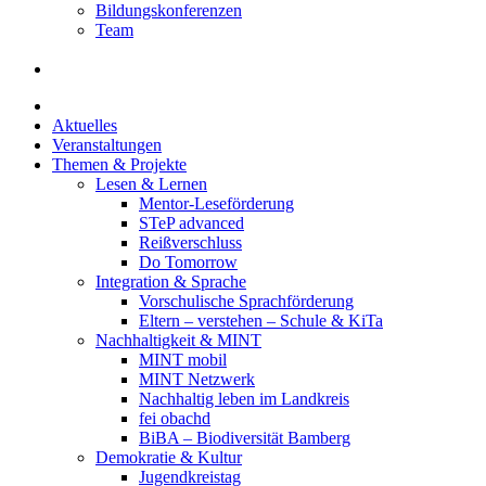
Bildungskonferenzen
Team
Aktuelles
Veranstaltungen
Themen & Projekte
Lesen & Lernen
Mentor-Leseförderung
STeP advanced
Reißverschluss
Do Tomorrow
Integration & Sprache
Vorschulische Sprachförderung
Eltern – verstehen – Schule & KiTa
Nachhaltigkeit & MINT
MINT mobil
MINT Netzwerk
Nachhaltig leben im Landkreis
fei obachd
BiBA – Biodiversität Bamberg
Demokratie & Kultur
Jugendkreistag