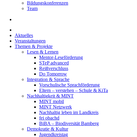
Bildungskonferenzen
Team
Aktuelles
Veranstaltungen
Themen & Projekte
Lesen & Lernen
Mentor-Leseförderung
STeP advanced
Reißverschluss
Do Tomorrow
Integration & Sprache
Vorschulische Sprachförderung
Eltern – verstehen – Schule & KiTa
Nachhaltigkeit & MINT
MINT mobil
MINT Netzwerk
Nachhaltig leben im Landkreis
fei obachd
BiBA – Biodiversität Bamberg
Demokratie & Kultur
Jugendkreistag