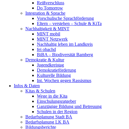
Reißverschluss
Do Tomorrow
Integration & Sprache
Vorschulische Sprachförderung
Eltern – verstehen – Schule & KiTa
Nachhaltigkeit & MINT
MINT mobil
MINT Netzwerk
Nachhaltig leben im Landkreis
fei obachd
BiBA – Biodiversität Bamberg
Demokratie & Kultur
Jugendkreistag
Demokratieförderung
Kulturelle Bildung
Int. Wochen gegen Rassismus
Infos & Daten
Kitas & Schulen
Wege in die Kita
Einschulungsratgeber
Ganztägige Bildung und Betreuung
Schulen in der Region
Bedarfsplanung Stadt BA
Bedarfsplanung LK BA
Bildungsberichte