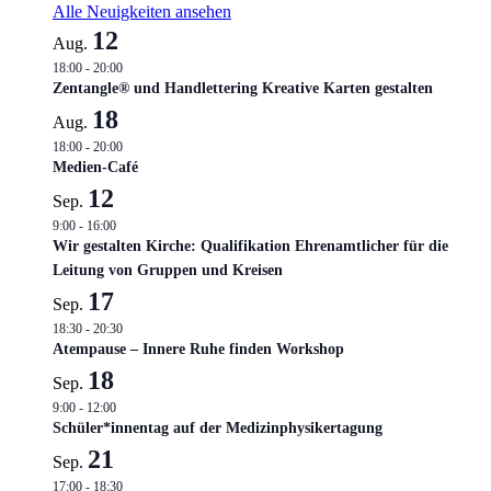
Alle Neuigkeiten ansehen
12
Aug.
18:00
-
20:00
Zentangle® und Handlettering Kreative Karten gestalten
18
Aug.
18:00
-
20:00
Medien-Café
12
Sep.
9:00
-
16:00
Wir gestalten Kirche: Qualifikation Ehrenamtlicher für die
Leitung von Gruppen und Kreisen
17
Sep.
18:30
-
20:30
Atempause – Innere Ruhe finden Workshop
18
Sep.
9:00
-
12:00
Schüler*innentag auf der Medizinphysikertagung
21
Sep.
17:00
-
18:30